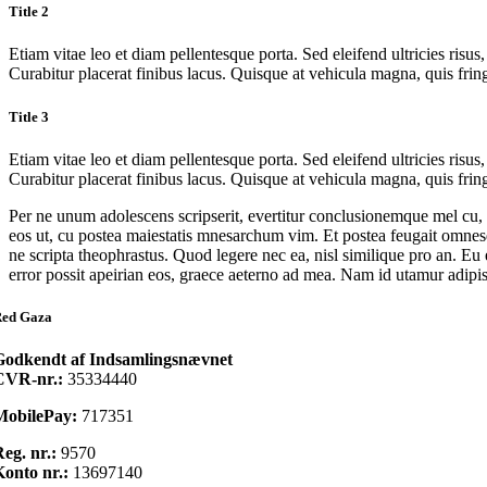
Title 2
Etiam vitae leo et diam pellentesque porta. Sed eleifend ultricies ri
Curabitur placerat finibus lacus. Quisque at vehicula magna, quis fring
Title 3
Etiam vitae leo et diam pellentesque porta. Sed eleifend ultricies ri
Curabitur placerat finibus lacus. Quisque at vehicula magna, quis fring
Per ne unum adolescens scripserit, evertitur conclusionemque mel cu
eos ut, cu postea maiestatis mnesarchum vim. Et postea feugait omnesqu
ne scripta theophrastus. Quod legere nec ea, nisl similique pro an. E
error possit apeirian eos, graece aeterno ad mea. Nam id utamur adipisci 
ed Gaza
Godkendt af Indsamlingsnævnet
CVR-nr.:
35334440
MobilePay:
717351
eg. nr.:
9570
onto nr.:
13697140