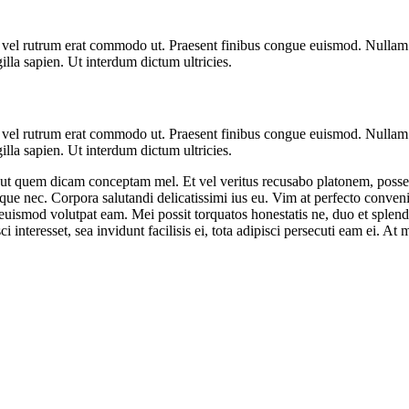
sus, vel rutrum erat commodo ut. Praesent finibus congue euismod. Nullam
illa sapien. Ut interdum dictum ultricies.
sus, vel rutrum erat commodo ut. Praesent finibus congue euismod. Nullam
illa sapien. Ut interdum dictum ultricies.
, ut quem dicam conceptam mel. Et vel veritus recusabo platonem, poss
e nec. Corpora salutandi delicatissimi ius eu. Vim at perfecto convenir
u euismod volutpat eam. Mei possit torquatos honestatis ne, duo et sple
interesset, sea invidunt facilisis ei, tota adipisci persecuti eam ei. At m