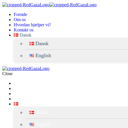
forside
om os
hvordan hjælper vi?
kontakt os
dansk
dansk
english
Close
Forside
Om os
Hvordan hjælper vi?
Kontakt Os
Dansk
Dansk
English