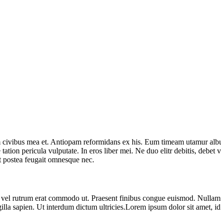
civibus mea et. Antiopam reformidans ex his. Eum timeam utamur albucius
tion pericula vulputate. In eros liber mei. Ne duo elitr debitis, debet v
Et postea feugait omnesque nec.
sus, vel rutrum erat commodo ut. Praesent finibus congue euismod. Nullam
gilla sapien. Ut interdum dictum ultricies.Lorem ipsum dolor sit amet, 