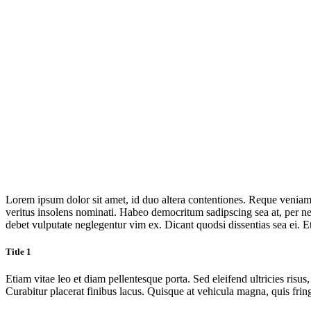
Caregiver Jobs
Lorem ipsum dolor sit amet, id duo altera contentiones. Reque veniam 
veritus insolens nominati. Habeo democritum sadipscing sea at, per ne ta
debet vulputate neglegentur vim ex. Dicant quodsi dissentias sea ei. 
Title 1
Etiam vitae leo et diam pellentesque porta. Sed eleifend ultricies ri
Curabitur placerat finibus lacus. Quisque at vehicula magna, quis frin