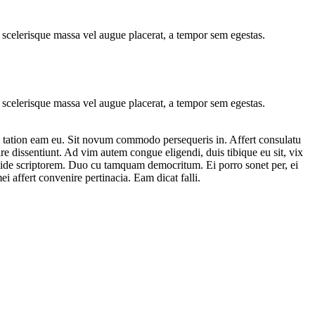
 scelerisque massa vel augue placerat, a tempor sem egestas.
 scelerisque massa vel augue placerat, a tempor sem egestas.
e tation eam eu. Sit novum commodo persequeris in. Affert consulatu
e dissentiunt. Ad vim autem congue eligendi, duis tibique eu sit, vix
ndide scriptorem. Duo cu tamquam democritum. Ei porro sonet per, ei
ei affert convenire pertinacia. Eam dicat falli.